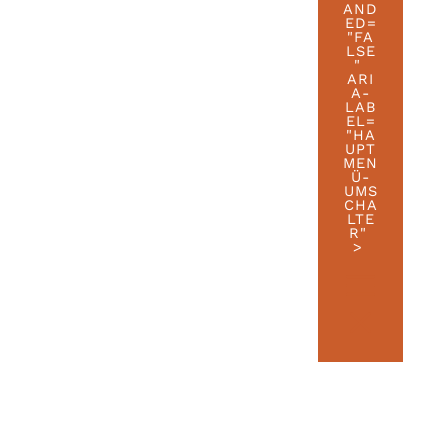
AND
ED=
"FA
LSE
"
ARI
A-
LAB
EL=
"HA
UPT
MEN
Ü-
UMS
CHA
LTE
R"
>