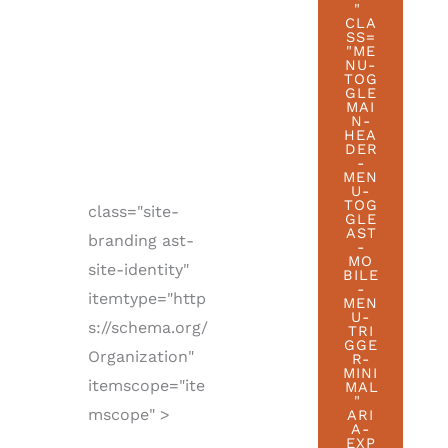
"
CLA
SS=
"ME
NU-
TOG
GLE
MAI
N-
HEA
DER
-
MEN
U-
TOG
class="site-
GLE
AST
branding ast-
-
MO
site-identity"
BILE
-
itemtype="http
MEN
U-
s://schema.org/
TRI
GGE
Organization"
R-
MINI
itemscope="ite
MAL
"
mscope" >
ARI
A-
EXP