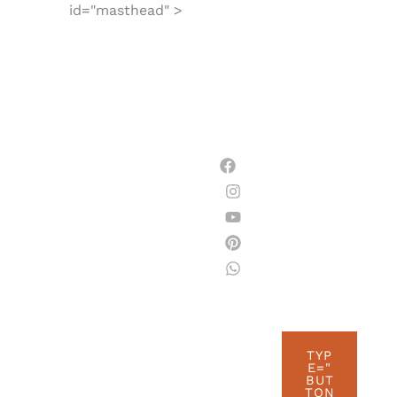
id="masthead" >
TYP
E="
BUT
TON